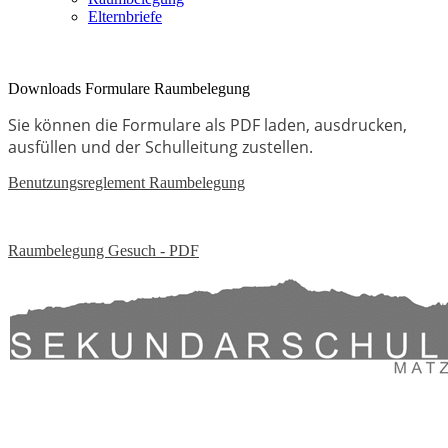
Elternbriefe
© Bild Sek Halingen 2014
Downloads Formulare Raumbelegung
Sie können die Formulare als PDF laden, ausdrucken,
ausfüllen und der Schulleitung zustellen.
Benutzungsreglement Raumbelegung
Raumbelegung Gesuch - PDF
Sekundarschule Halingen | Thundorferstrasse 72 | 9548 Matzingen |
Mail:
sekretariat@sek-halingen.ch
| Tel.: 052 369 30 50